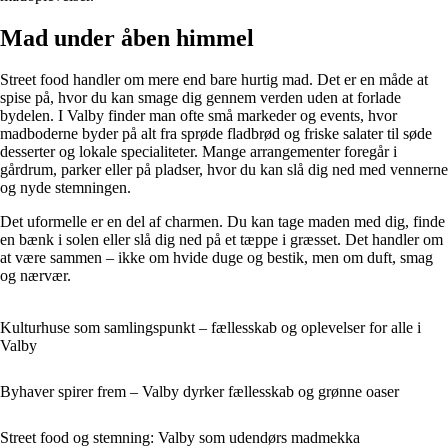
Mad under åben himmel
Street food handler om mere end bare hurtig mad. Det er en måde at
spise på, hvor du kan smage dig gennem verden uden at forlade
bydelen. I Valby finder man ofte små markeder og events, hvor
madboderne byder på alt fra sprøde fladbrød og friske salater til søde
desserter og lokale specialiteter. Mange arrangementer foregår i
gårdrum, parker eller på pladser, hvor du kan slå dig ned med vennerne
og nyde stemningen.
Det uformelle er en del af charmen. Du kan tage maden med dig, finde
en bænk i solen eller slå dig ned på et tæppe i græsset. Det handler om
at være sammen – ikke om hvide duge og bestik, men om duft, smag
og nærvær.
Kulturhuse som samlingspunkt – fællesskab og oplevelser for alle i
Valby
Byhaver spirer frem – Valby dyrker fællesskab og grønne oaser
Street food og stemning: Valby som udendørs madmekka