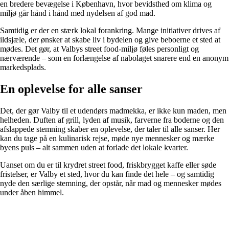
en bredere bevægelse i København, hvor bevidsthed om klima og
miljø går hånd i hånd med nydelsen af god mad.
Samtidig er der en stærk lokal forankring. Mange initiativer drives af
ildsjæle, der ønsker at skabe liv i bydelen og give beboerne et sted at
mødes. Det gør, at Valbys street food-miljø føles personligt og
nærværende – som en forlængelse af nabolaget snarere end en anonym
markedsplads.
En oplevelse for alle sanser
Det, der gør Valby til et udendørs madmekka, er ikke kun maden, men
helheden. Duften af grill, lyden af musik, farverne fra boderne og den
afslappede stemning skaber en oplevelse, der taler til alle sanser. Her
kan du tage på en kulinarisk rejse, møde nye mennesker og mærke
byens puls – alt sammen uden at forlade det lokale kvarter.
Uanset om du er til krydret street food, friskbrygget kaffe eller søde
fristelser, er Valby et sted, hvor du kan finde det hele – og samtidig
nyde den særlige stemning, der opstår, når mad og mennesker mødes
under åben himmel.