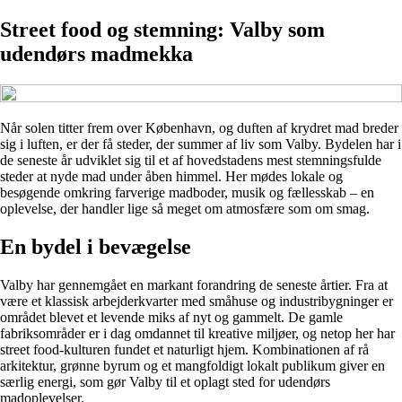
Street food og stemning: Valby som
udendørs madmekka
Når solen titter frem over København, og duften af krydret mad breder
sig i luften, er der få steder, der summer af liv som Valby. Bydelen har i
de seneste år udviklet sig til et af hovedstadens mest stemningsfulde
steder at nyde mad under åben himmel. Her mødes lokale og
besøgende omkring farverige madboder, musik og fællesskab – en
oplevelse, der handler lige så meget om atmosfære som om smag.
En bydel i bevægelse
Valby har gennemgået en markant forandring de seneste årtier. Fra at
være et klassisk arbejderkvarter med småhuse og industribygninger er
området blevet et levende miks af nyt og gammelt. De gamle
fabriksområder er i dag omdannet til kreative miljøer, og netop her har
street food-kulturen fundet et naturligt hjem. Kombinationen af rå
arkitektur, grønne byrum og et mangfoldigt lokalt publikum giver en
særlig energi, som gør Valby til et oplagt sted for udendørs
madoplevelser.