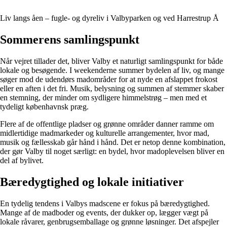
Liv langs åen – fugle- og dyreliv i Valbyparken og ved Harrestrup Å
Sommerens samlingspunkt
Når vejret tillader det, bliver Valby et naturligt samlingspunkt for både
lokale og besøgende. I weekenderne summer bydelen af liv, og mange
søger mod de udendørs madområder for at nyde en afslappet frokost
eller en aften i det fri. Musik, belysning og summen af stemmer skaber
en stemning, der minder om sydligere himmelstrøg – men med et
tydeligt københavnsk præg.
Flere af de offentlige pladser og grønne områder danner ramme om
midlertidige madmarkeder og kulturelle arrangementer, hvor mad,
musik og fællesskab går hånd i hånd. Det er netop denne kombination,
der gør Valby til noget særligt: en bydel, hvor madoplevelsen bliver en
del af bylivet.
Bæredygtighed og lokale initiativer
En tydelig tendens i Valbys madscene er fokus på bæredygtighed.
Mange af de madboder og events, der dukker op, lægger vægt på
lokale råvarer, genbrugsemballage og grønne løsninger. Det afspejler