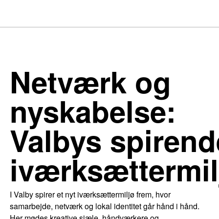
Netværk og
nyskabelse:
Valbys spirend
iværksættermil
I Valby spirer et nyt iværksættermiljø frem, hvor
samarbejde, netværk og lokal identitet går hånd i hånd.
Her mødes kreative sjæle, håndværkere og