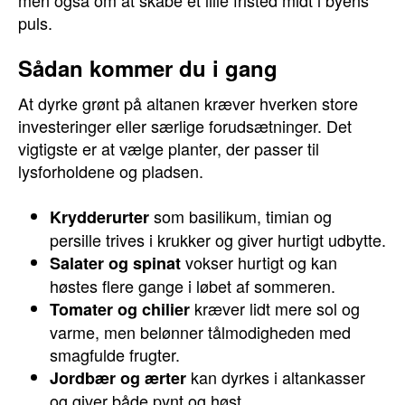
men også om at skabe et lille fristed midt i byens
puls.
Sådan kommer du i gang
At dyrke grønt på altanen kræver hverken store
investeringer eller særlige forudsætninger. Det
vigtigste er at vælge planter, der passer til
lysforholdene og pladsen.
som basilikum, timian og
Krydderurter
persille trives i krukker og giver hurtigt udbytte.
vokser hurtigt og kan
Salater og spinat
høstes flere gange i løbet af sommeren.
kræver lidt mere sol og
Tomater og chilier
varme, men belønner tålmodigheden med
smagfulde frugter.
kan dyrkes i altankasser
Jordbær og ærter
og giver både pynt og høst.