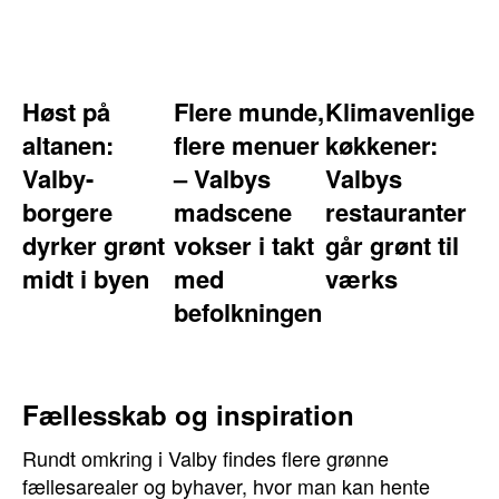
Høst på
Flere munde,
Klimavenlige
altanen:
flere menuer
køkkener:
Valby-
– Valbys
Valbys
borgere
madscene
restauranter
dyrker grønt
vokser i takt
går grønt til
midt i byen
med
værks
befolkningen
Fællesskab og inspiration
Rundt omkring i Valby findes flere grønne
fællesarealer og byhaver, hvor man kan hente